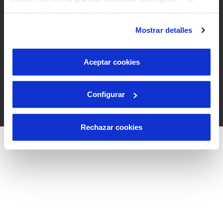
Accesibilidad
pulsas “Rechazar cookies”, equivaldrá a rechazar la
instalación de todas las cookies salvo las necesarias que
Síguenos en:
Mostrar detalles
son indispensables para que el sitio web funcione y que
por tanto no se pueden desactivar. Puedes consultar
más información en nuestra
Política de Cookies
Aceptar cookies
Configurar
Rechazar cookies