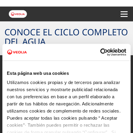
Menu 
CONOCE EL CICLO COMPLETO
DEL AGUA
Esta página web usa cookies
Utilizamos cookies propias y de terceros para analizar
Mapa Web
nuestros servicios y mostrarte publicidad relacionada
Aviso legal y privacidad de la web
con tus preferencias en base a un perfil elaborado a
partir de tus hábitos de navegación. Adicionalmente
Política de cookies
utilizamos cookies de complemento de redes sociales.
Protección de datos
Puedes aceptar todas las cookies pulsando “ Aceptar
cookies”· También puedes permitir o rechazar las
Canal Ético
cookies de forma granular pulsando “Configurar”. Si