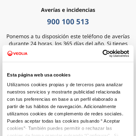
Averías e incidencias
900 100 513
Ponemos a tu disposición este teléfono de averías
durante 24 horas, los 365 días del año. Si tienes
alguna incidencia, nuestro equipo de atención
telefónica te informará sobre el tipo de avería, su
importancia y la duración aproximada de la
intervención. Queremos mejorar contigo.
Esta página web usa cookies
Utilizamos cookies propias y de terceros para analizar
Whatsapp
nuestros servicios y mostrarte publicidad relacionada
con tus preferencias en base a un perfil elaborado a
619052129
partir de tus hábitos de navegación. Adicionalmente
utilizamos cookies de complemento de redes sociales.
Canal de información y consultas por mensajería
Puedes aceptar todas las cookies pulsando “ Aceptar
instantánea.
cookies”· También puedes permitir o rechazar las
Horario de atención:
cookies de forma granular pulsando “Configurar”. Si