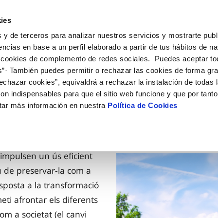
ES
CA
Actual
ies
 y de terceros para analizar nuestros servicios y mostrarte publ
El Teu Servei
La Teva Aigua
Coneix-nos
encias en base a un perfil elaborado a partir de tus hábitos de n
 cookies de complemento de redes sociales. Puedes aceptar to
s”· También puedes permitir o rechazar las cookies de forma gr
Ó AL CLIENT
AT
OSTRES COMPROMISOS
NTRACTES
COMPROMÍS DE SERVEI
CUIDEM L'AIGUA
MODIFICACIÓ DE DADES
echazar cookies”, equivaldrá a rechazar la instalación de todas 
de contacte
de la qualitat de l’aigua
 persones
bio titular
Customer Counsel (Defensa del
Consells d'estalvi
Actualitzar dades bancàri
on indispensables para que el sitio web funcione y que por tant
rtes
 medi ambient
xa de subministrament
Normativa del servei
Dipòsits comunitaris
Actualitzar dades de domic
tar más información en nuestra
Política de Cookies
via
nnovació i la digitalització
a de subministrament
Junta d’Arbitratge
Consells per evitar avaries en 
Actualitzar dades persona
gelada
obres i afectacions
icitud acometida
Programa AMB TU
ació de fuita interior
umentació contractació
mpulsen un ús eficient
iu de preservar-la com a
VEURE TOTES LES GESTIONS
sposta a la transformació
eti afrontar els diferents
m a societat (el canvi