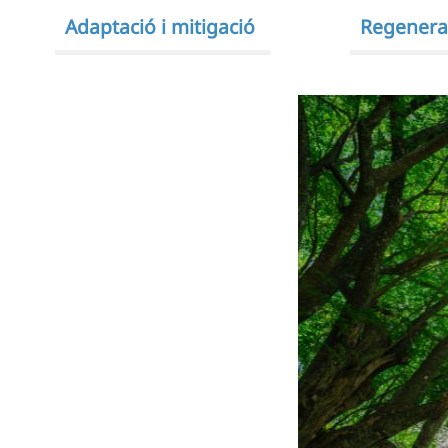
Adaptació i mitigació
Regenerac