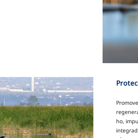
Protec
Promovem
regenera
ho, impu
integrad