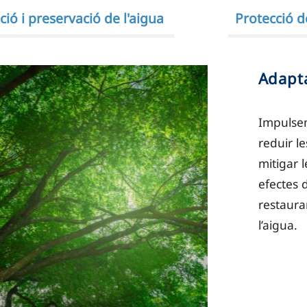
ió i preservació de l'aigua
Protecció de
Adapta
Impulsem
reduir le
mitigar 
efectes d
restauran
l’aigua.