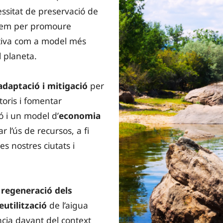
cessitat de preservació de
stem per promoure
ativa com a model més
l planeta.
adaptació i mitigació
per
itoris i fomentar
ó i un model d’
economia
 l’ús de recursos, a fi
es nostres ciutats i
a
regeneració dels
eutilització
de l’aigua
ncia davant del context