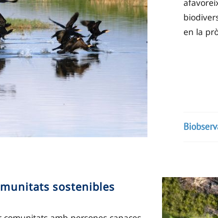
afavorei
biodivers
en la pr
Biobserv
omunitats sostenibles
r comunitats amb persones capaces