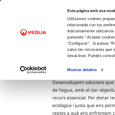
Salta al contigut
Selecciona un municipi
Esta página web usa cook
Utilizamos cookies propias
Gestions en Línia
relacionada con tus prefer
Adicionalmente utilizamos
pulsando “ Aceptar cookie
FACTURES I PREUS
EL NOSTRE PAPER EN EL CICLE URBÀ
SOBRE NOSALTRES
FACTURES, PAGAMENTS I
ATENCI
QUALIT
ELS N
CO
Inici
Coneix-nos
Els nostres compromisos
“Configurar”. Si pulsas “R
CONSUMS
Tarifes
Captació i potabilització
Canals 
Control 
Amb les
Cam
salvo las necesarias que s
12 Gotes (quota fixa mensual)
Bonificacions i ajudes
Transport i emmagatzematge
Serviale
Amb el
Bai
desactivar. Puedes consul
AMB EL MEDI AMBIENT
Lectura de comptador
Factura digital
Distribució
Cita prè
Amb la i
Alt
Pago de facturas
Entén la teva factura
Clavegueram
Mapa d'
Sol
Mostrar detalles
Duplicado facturas
Depuració
Comprov
Doc
Desenvolupem solucions que i
Retorn
de l’aigua, amb el clar object
recurs essencial. Per donar re
ecològica i justa que ens perm
reptes a què ens enfrontem co