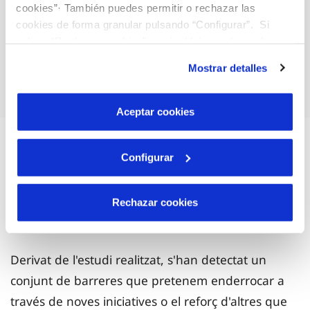
cookies”· También puedes permitir o rechazar las
cookies de forma granular pulsando “Configurar”. Si
pulsas “Rechazar cookies”, equivaldrá a rechazar la
instalación de todas las cookies salvo las necesarias que
CREU ROJA
Mostrar detalles
son indispensables para que el sitio web funcione y que
por tanto no se pueden desactivar. Puedes consultar
más información en nuestra
Política de Cookies
Aceptar cookies
Configurar
Quines barreres aborda el
programa AMB TU?
Rechazar cookies
Derivat de l'estudi realitzat, s'han detectat un
conjunt de barreres que pretenem enderrocar a
través de noves iniciatives o el reforç d'altres que