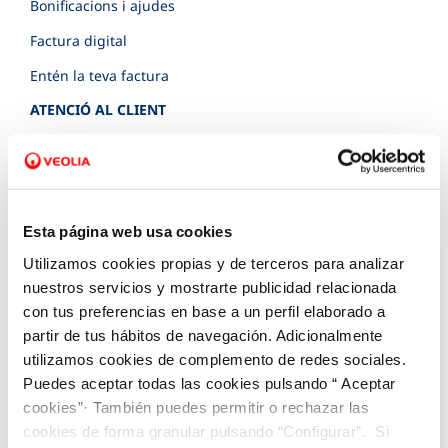
Bonificacions i ajudes
Factura digital
Entén la teva factura
ATENCIÓ AL CLIENT
Canals de contacte
Servialertes
Cita prèvia
Esta página web usa cookies
Mapa d'obres i afectacions
Utilizamos cookies propias y de terceros para analizar
Comprovació de fuita interior
nuestros servicios y mostrarte publicidad relacionada
con tus preferencias en base a un perfil elaborado a
COMPROMÍS DE SERVEI
partir de tus hábitos de navegación. Adicionalmente
Customer Counsel (Defensa del client)
utilizamos cookies de complemento de redes sociales.
Puedes aceptar todas las cookies pulsando “ Aceptar
Normativa del servei
cookies”· También puedes permitir o rechazar las
Junta d’Arbitratge
cookies de forma granular pulsando “Configurar”. Si