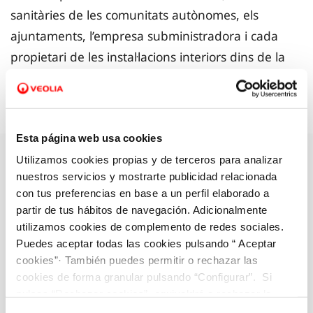
sanitàries de les comunitats autònomes, els
ajuntaments, l’empresa subministradora i cada
propietari de les instal·lacions interiors dins de la
seva propietat.
Esta página web usa cookies
Utilizamos cookies propias y de terceros para analizar
Tipus d’anàlisi
nuestros servicios y mostrarte publicidad relacionada
con tus preferencias en base a un perfil elaborado a
Per assegurar la qualitat de l’aigua, es porten a
partir de tus hábitos de navegación. Adicionalmente
terme els tipus d’anàlisi següents:
utilizamos cookies de complemento de redes sociales.
Puedes aceptar todas las cookies pulsando “ Aceptar
cookies”· También puedes permitir o rechazar las
cookies de forma granular pulsando “Configurar”. Si
pulsas “Rechazar cookies”, equivaldrá a rechazar la
instalación de todas las cookies salvo las necesarias que