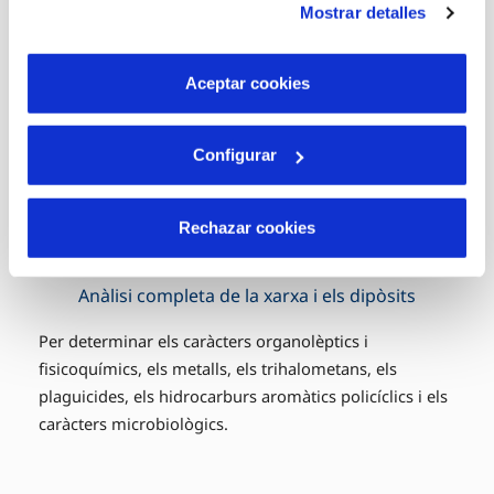
Mostrar detalles
Anàlisi de control a la xarxa de distribució
son indispensables para que el sitio web funcione y que
por tanto no se pueden desactivar. Puedes consultar
Per determinar els caràcters fisicoquímics,
más información en nuestra
Política de Cookies
Aceptar cookies
organolèptics i microbiològics de l’aigua.
Configurar
Rechazar cookies
Anàlisi completa de la xarxa i els dipòsits
Per determinar els caràcters organolèptics i
fisicoquímics, els metalls, els trihalometans, els
plaguicides, els hidrocarburs aromàtics policíclics i els
caràcters microbiològics.