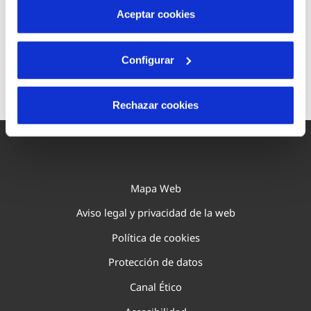
procede el agua. También puedes obtener
más información en nuestra
Política de Cookies
Aceptar cookies
información sobre el origen del agua y su
tratamiento en la página web
del
SINAC
(Sistema de Información Nacional
Configurar
de Aguas de Consumo).
Rechazar cookies
Mapa Web
Aviso legal y privacidad de la web
Política de cookies
Protección de datos
Canal Ético