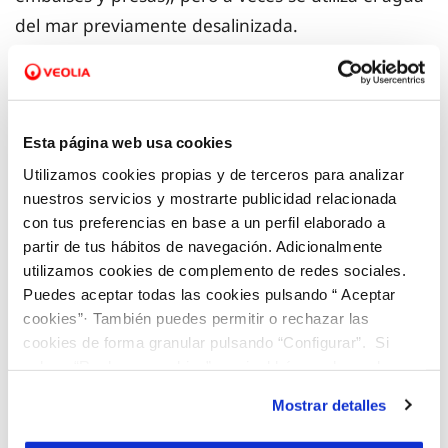
del mar previamente desalinizada.
Tras haber captado el agua, la hacemos llegar a
diversas instalaciones de tratamiento y,
posteriormente, la distribuimos por la red hasta
Esta página web usa cookies
llegar, con la
máxima calidad a los hogares
de los
Utilizamos cookies propias y de terceros para analizar
nuestros servicios y mostrarte publicidad relacionada
ciudadanos. Para la compañía
es esencial
con tus preferencias en base a un perfil elaborado a
garantizar el abastecimiento de agua potable
a
partir de tus hábitos de navegación. Adicionalmente
particulares y empresas; por ello, trabajamos
utilizamos cookies de complemento de redes sociales.
siempre en la gestión integral de los recursos y en
Puedes aceptar todas las cookies pulsando “ Aceptar
cookies”· También puedes permitir o rechazar las
la mejora de la eficiencia en la gestión sostenible
cookies de forma granular pulsando “Configurar”. Si
del agua.
pulsas “Rechazar cookies”, equivaldrá a rechazar la
instalación de todas las cookies salvo las necesarias que
Mostrar detalles
son indispensables para que el sitio web funcione y que
Selecciona tu municipio
y consulta de dónde
por tanto no se pueden desactivar. Puedes consultar