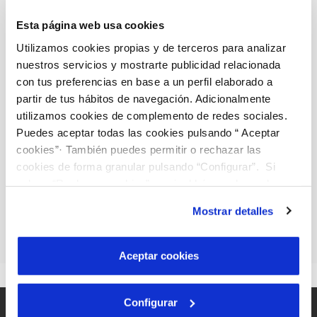
Esta página web usa cookies
Retorno al medio natural
Utilizamos cookies propias y de terceros para analizar
nuestros servicios y mostrarte publicidad relacionada
En esta última fase del ciclo, el agua depurada
con tus preferencias en base a un perfil elaborado a
no utilizada se retorna al río o al mar mediante
partir de tus hábitos de navegación. Adicionalmente
utilizamos cookies de complemento de redes sociales.
conducciones especiales o emisarios
Puedes aceptar todas las cookies pulsando “ Aceptar
submarinos, tratando siempre de no alterar los
cookies”· También puedes permitir o rechazar las
sistemas naturales. Para nosotros es
cookies de forma granular pulsando “Configurar”. Si
fundamental garantizar que el agua vuelva al
pulsas “Rechazar cookies”, equivaldrá a rechazar la
instalación de todas las cookies salvo las necesarias que
medio natural en buenas condiciones.
Mostrar detalles
son indispensables para que el sitio web funcione y que
por tanto no se pueden desactivar. Puedes consultar
más información en nuestra
Política de Cookies
Aceptar cookies
Configurar