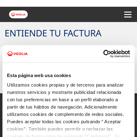
Menu 
ENTIENDE TU FACTURA
Si quieres conocer el detalle de la factura de tu
municipio,
selecciónalo aquí.
Esta página web usa cookies
Utilizamos cookies propias y de terceros para analizar
nuestros servicios y mostrarte publicidad relacionada
con tus preferencias en base a un perfil elaborado a
partir de tus hábitos de navegación. Adicionalmente
utilizamos cookies de complemento de redes sociales.
Puedes aceptar todas las cookies pulsando “ Aceptar
Mapa Web
cookies”· También puedes permitir o rechazar las
Aviso legal y privacidad de la web
cookies de forma granular pulsando “Configurar”. Si