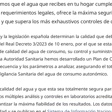
amos que el agua que recibes en tu hogar cumpl
 requerimientos legales, ofrece la máxima segur
y que supera los más exhaustivos controles de c
y la legislación española determinan la calidad que de
 del Real Decreto 3/2023 de 10 enero, por el que se estab
 de calidad del agua de consumo, su control y suminist
 Autoridad Sanitaria hemos desarrollado un Plan de Co
recuencia y los parámetros a analizar, asegurando el to
igilancia Sanitaria del agua de consumo autonómico.
a calidad del agua y que esta sea totalmente segura pa
 múltiples análisis y controles en laboratorios acredita
tizar la máxima fiabilidad de los resultados. Los datos
dad y se publican en el
Sistema de Información Nacion