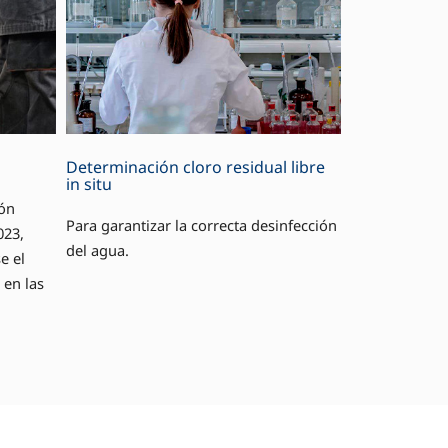
Determinación cloro residual libre
in situ
ión
Para garantizar la correcta desinfección
023,
del agua.
e el
 en las