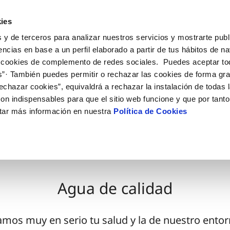
ES
CA
Actua
ies
 y de terceros para analizar nuestros servicios y mostrarte publ
Tu Servicio
Tu Agua
Conócenos
encias en base a un perfil elaborado a partir de tus hábitos de n
 cookies de complemento de redes sociales. Puedes aceptar to
s”· También puedes permitir o rechazar las cookies de forma gr
ÓN AL CLIENTE
AD
ROS COMPROMISOS
NTRATOS
COMPROMISO DE SERVICIO
CUIDADOS DEL AGUA
MODIFICACIÓN DE DAT
echazar cookies”, equivaldrá a rechazar la instalación de todas 
 de contacto
 calidad del agua
 personas
bio titular
Customer Counsel (Defensa de
Consejos de ahorro
Actualizar datos bancario
on indispensables para que el sitio web funcione y que por tant
cliente)
rtas
medio ambiente
a de suministro
Depósitos comunitarios
Actualizar datos de domici
tar más información en nuestra
Política de Cookies
AGUA
Normativa del servicio
via
innovacion y digitalización
a suministro
Consejos para evitar averías e
Actualizar datos personal
Junta de Arbitraje
de helada
 obras y afectaciones
icitud acometida
Programa CONTIGO
ación de fuga interior
umentacion contratacion
Agua de calidad
VER TODAS LAS GESTIONES
os muy en serio tu salud y la de nuestro entor