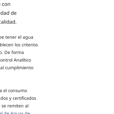
e con
idad de
alidad.
be tener el agua
lecen los criterios
ro. De forma
ntrol Analítico
tal cumplimiento
ra el consumo
dos y certificados
 se remiten al
al de Aguas de