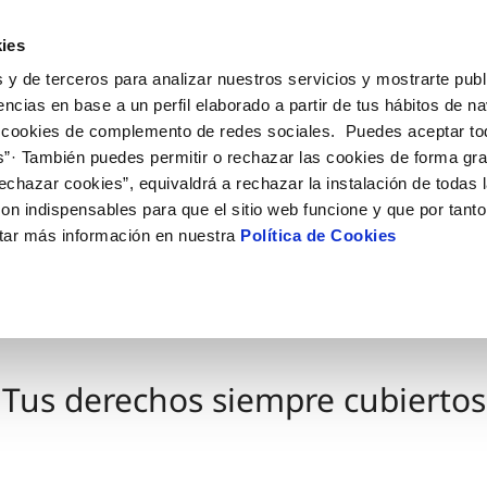
ES
CA
Actua
ies
 y de terceros para analizar nuestros servicios y mostrarte publ
Tu Servicio
Tu Agua
Conócenos
encias en base a un perfil elaborado a partir de tus hábitos de n
 cookies de complemento de redes sociales. Puedes aceptar to
s”· También puedes permitir o rechazar las cookies de forma gr
ÓN AL CLIENTE
AD
ROS COMPROMISOS
NTRATOS
COMPROMISO DE SERVICIO
CUIDADOS DEL AGUA
MODIFICACIÓN DE DAT
echazar cookies”, equivaldrá a rechazar la instalación de todas 
 de contacto
 calidad del agua
 personas
bio titular
Customer Counsel (Defensa de
Consejos de ahorro
Actualizar datos bancario
on indispensables para que el sitio web funcione y que por tant
cliente)
rtas
medio ambiente
a de suministro
Depósitos comunitarios
Actualizar datos de domici
tar más información en nuestra
Política de Cookies
Normativa del servicio
via
innovacion y digitalización
a suministro
Consejos para evitar averías e
Actualizar datos personal
Junta de Arbitraje
de helada
 obras y afectaciones
icitud acometida
Programa CONTIGO
ación de fuga interior
umentacion contratacion
Tus derechos siempre cubiertos
VER TODAS LAS GESTIONES