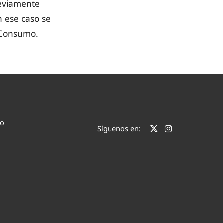
reviamente
n ese caso se
e Consumo.
co
Síguenos en: