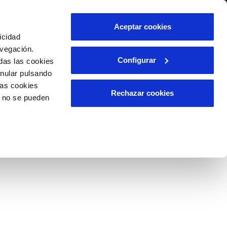
lidad
Ayuda
Contáctanos
Aceptar cookies
icidad
Área de clientes
avegación.
Configurar
das las cookies
anular pulsando
OS
TELELECTURA
INCIDENCIAS
las cookies
l
s
Comunica anomalías o posibles
Rechazar cookies
o no se pueden
fraudes
lio
Reclamaciones
n caso
es