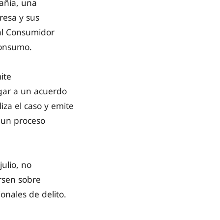
añía, una
resa y sus
 al Consumidor
 Consumo.
ite
egar a un acuerdo
liza el caso y emite
 un proceso
ulio, no
rsen sobre
ionales de delito.