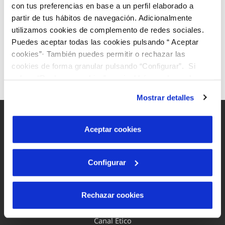
municipio
con tus preferencias en base a un perfil elaborado a
partir de tus hábitos de navegación. Adicionalmente
De este modo podremos ofrecerle la
utilizamos cookies de complemento de redes sociales.
información personalizada para el mismo.
Puedes aceptar todas las cookies pulsando “ Aceptar
cookies”· También puedes permitir o rechazar las
cookies de forma granular pulsando “Configurar”. Si
pulsas “Rechazar cookies”, equivaldrá a rechazar la
instalación de todas las cookies salvo las necesarias que
Mostrar detalles
son indispensables para que el sitio web funcione y que
por tanto no se pueden desactivar. Puedes consultar
más información en nuestra
Política de Cookies
Aceptar cookies
Mapa Web
Configurar
Aviso legal y privacidad de la web
Política de cookies
Rechazar cookies
Protección de datos
Canal Ético