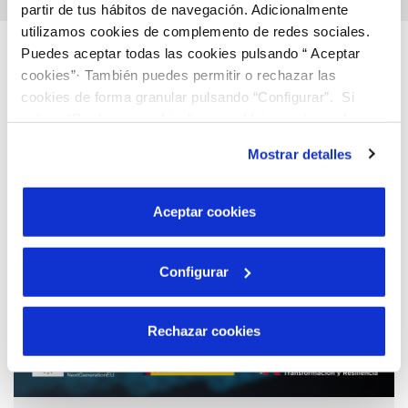
partir de tus hábitos de navegación. Adicionalmente
utilizamos cookies de complemento de redes sociales.
Descubre más…
Puedes aceptar todas las cookies pulsando “ Aceptar
cookies”· También puedes permitir o rechazar las
cookies de forma granular pulsando “Configurar”. Si
pulsas “Rechazar cookies”, equivaldrá a rechazar la
instalación de todas las cookies salvo las necesarias que
Mostrar detalles
son indispensables para que el sitio web funcione y que
por tanto no se pueden desactivar. Puedes consultar
más información en nuestra
Política de Cookies
Aceptar cookies
Configurar
Rechazar cookies