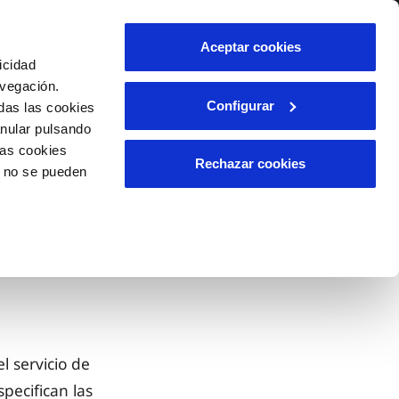
lidad
Ayuda
Contáctanos
Aceptar cookies
icidad
Área de clientes
avegación.
Configurar
das las cookies
anular pulsando
OS
TELELECTURA
INCIDENCIAS
las cookies
l
s
Comunica anomalías o posibles
Rechazar cookies
o no se pueden
fraudes
lio
Reclamaciones
n caso
es
l servicio de
pecifican las