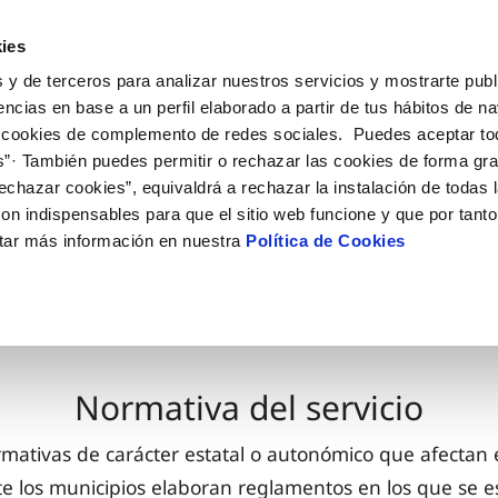
ES
CA
Actua
ies
 y de terceros para analizar nuestros servicios y mostrarte publ
Tu Servicio
Tu Agua
Conócenos
encias en base a un perfil elaborado a partir de tus hábitos de n
 cookies de complemento de redes sociales. Puedes aceptar to
s”· También puedes permitir o rechazar las cookies de forma gr
ÓN AL CLIENTE
AD
ROS COMPROMISOS
NTRATOS
COMPROMISO DE SERVICIO
CUIDADOS DEL AGUA
MODIFICACIÓN DE DAT
echazar cookies”, equivaldrá a rechazar la instalación de todas 
 de contacto
 calidad del agua
 personas
bio titular
Customer Counsel (Defensa de
Consejos de ahorro
Actualizar datos bancario
on indispensables para que el sitio web funcione y que por tant
cliente)
rtas
medio ambiente
a de suministro
Depósitos comunitarios
Actualizar datos de domici
tar más información en nuestra
Política de Cookies
O
Normativa del servicio
via
innovacion y digitalización
a suministro
Consejos para evitar averías e
Actualizar datos personal
Junta de Arbitraje
de helada
 obras y afectaciones
icitud acometida
Programa CONTIGO
ación de fuga interior
umentacion contratacion
Normativa del servicio
VER TODAS LAS GESTIONES
ativas de carácter estatal o autonómico que afectan e
 los municipios elaboran reglamentos en los que se es