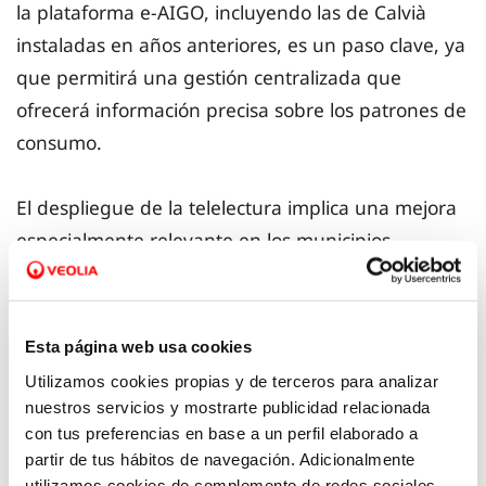
la plataforma e-AIGO, incluyendo las de Calvià
instaladas en años anteriores, es un paso clave, ya
que permitirá una gestión centralizada que
ofrecerá información precisa sobre los patrones de
consumo.
El despliegue de la telelectura implica una mejora
especialmente relevante en los municipios
vulnerables a la escasez hídrica y los episodios
climáticos extremos, como sequías prolongadas,
puesto que facilitará la optimización en el uso del
Esta página web usa cookies
recurso y, así, avanzar en la resiliencia hídrica. Esta
Utilizamos cookies propias y de terceros para analizar
actuación, junto con la sectorización de las redes y
nuestros servicios y mostrarte publicidad relacionada
la integración a la plataforma digital e-AIGO,
con tus preferencias en base a un perfil elaborado a
partir de tus hábitos de navegación. Adicionalmente
evitará la pérdida de unos 255 mil metros cúbicos
utilizamos cookies de complemento de redes sociales.