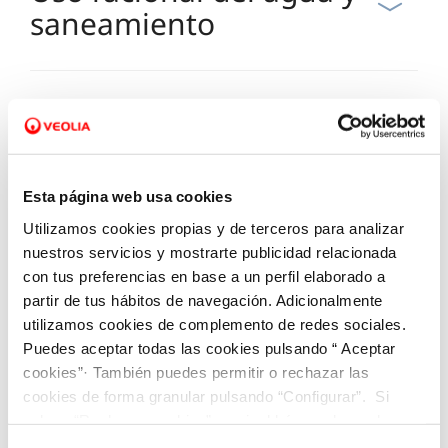
saneamiento
Pagos
Esta página web usa cookies
Utilizamos cookies propias y de terceros para analizar
nuestros servicios y mostrarte publicidad relacionada
Ayuda, bonificaciones y
con tus preferencias en base a un perfil elaborado a
partir de tus hábitos de navegación. Adicionalmente
dificultades de pago
utilizamos cookies de complemento de redes sociales.
Puedes aceptar todas las cookies pulsando “ Aceptar
cookies”· También puedes permitir o rechazar las
cookies de forma granular pulsando “Configurar”. Si
pulsas “Rechazar cookies”, equivaldrá a rechazar la
Consumo y factura
instalación de todas las cookies salvo las necesarias que