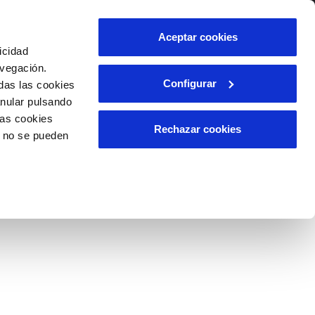
lidad
Ayuda
Contáctanos
Aceptar cookies
icidad
Área de clientes
avegación.
Configurar
das las cookies
anular pulsando
OS
TELELECTURA
INCIDENCIAS
las cookies
l
s
Comunica anomalías o posibles
Rechazar cookies
o no se pueden
fraudes
lio
Reclamaciones
n caso
es