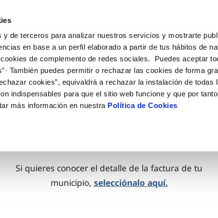
ES
CA
Actua
ies
 y de terceros para analizar nuestros servicios y mostrarte publ
Tu Servicio
Tu Agua
Conócenos
encias en base a un perfil elaborado a partir de tus hábitos de n
 cookies de complemento de redes sociales. Puedes aceptar to
s”· También puedes permitir o rechazar las cookies de forma gr
ÓN AL CLIENTE
AD
ROS COMPROMISOS
NTRATOS
COMPROMISO DE SERVICIO
CUIDADOS DEL AGUA
MODIFICACIÓN DE DAT
echazar cookies”, equivaldrá a rechazar la instalación de todas 
 de contacto
 calidad del agua
 personas
bio titular
Customer Counsel (Defensa de
Consejos de ahorro
Actualizar datos bancario
on indispensables para que el sitio web funcione y que por tant
cliente)
rtas
medio ambiente
a de suministro
Depósitos comunitarios
Actualizar datos de domici
tar más información en nuestra
Política de Cookies
Normativa del servicio
via
innovacion y digitalización
a suministro
Consejos para evitar averías e
Actualizar datos personal
Junta de Arbitraje
de helada
 obras y afectaciones
icitud acometida
Programa CONTIGO
ación de fuga interior
umentacion contratacion
Si quieres conocer el detalle de la factura de tu
municipio,
selecciónalo aquí.
VER TODAS LAS GESTIONES