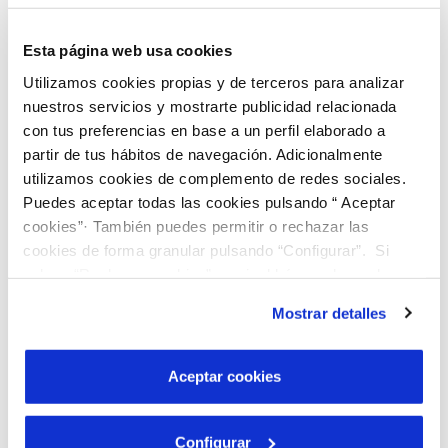
Limpieza y desinfección.
Periodicidad
anual.
Esta página web usa cookies
Comprobación del funcionamiento de los
Utilizamos cookies propias y de terceros para analizar
nuestros servicios y mostrarte publicidad relacionada
elementos de cierre y aislamiento:
con tus preferencias en base a un perfil elaborado a
válvula flotador y válvulas de aislamiento
partir de tus hábitos de navegación. Adicionalmente
o desagüe.
Periodicidad anual.
utilizamos cookies de complemento de redes sociales.
Puedes aceptar todas las cookies pulsando “ Aceptar
cookies”· También puedes permitir o rechazar las
La
responsabilidad del
cookies de forma granular pulsando “Configurar”. Si
mantenimiento de los
pulsas “Rechazar cookies”, equivaldrá a rechazar la
instalación de todas las cookies salvo las necesarias que
depósitos domiciliarios
Mostrar detalles
son indispensables para que el sitio web funcione y que
corresponde a los propietarios
por tanto no se pueden desactivar. Puedes consultar
de los mismos, según
más información en nuestra
Política de Cookies
Aceptar cookies
establece el art. 11 aptdo. 4 del
Real Decreto 3/2023, de 10 de
Configurar