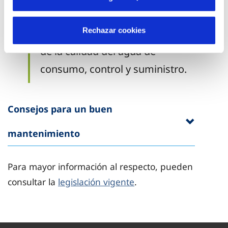
enero, por el que se establecen
Rechazar cookies
los criterios técnico-sanitarios
de la calidad del agua de
consumo, control y suministro.
Consejos para un buen
mantenimiento
Para mayor información al respecto, pueden
consultar la
legislación vigente
.