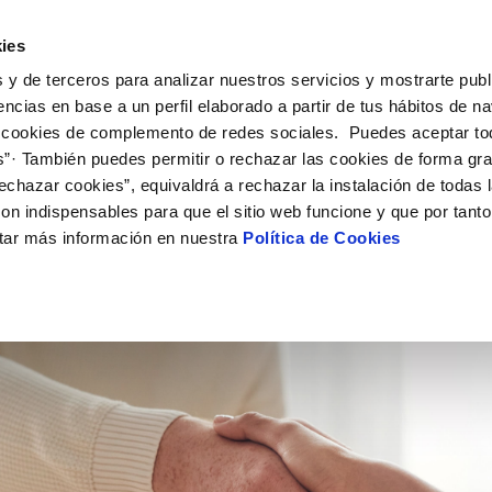
ES
CA
Actua
ies
 y de terceros para analizar nuestros servicios y mostrarte publ
Tu Servicio
Tu Agua
Conócenos
encias en base a un perfil elaborado a partir de tus hábitos de n
 cookies de complemento de redes sociales. Puedes aceptar to
s”· También puedes permitir o rechazar las cookies de forma gr
ÓN AL CLIENTE
AD
ROS COMPROMISOS
NTRATOS
COMPROMISO DE SERVICIO
CUIDADOS DEL AGUA
MODIFICACIÓN DE DAT
echazar cookies”, equivaldrá a rechazar la instalación de todas 
 de contacto
 calidad del agua
 personas
bio titular
Customer Counsel (Defensa de
Consejos de ahorro
Actualizar datos bancario
on indispensables para que el sitio web funcione y que por tant
cliente)
rtas
medio ambiente
a de suministro
Depósitos comunitarios
Actualizar datos de domici
tar más información en nuestra
Política de Cookies
ENSA DEL CLIENTE)
Normativa del servicio
via
innovacion y digitalización
a suministro
Consejos para evitar averías e
Actualizar datos personal
Junta de Arbitraje
de helada
 obras y afectaciones
icitud acometida
Programa CONTIGO
ación de fuga interior
umentacion contratacion
VER TODAS LAS GESTIONES