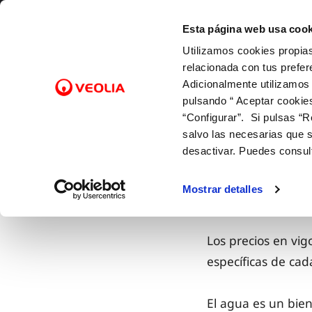
Saltar al contenido
Selecciona un municipio
Esta página web usa cook
Utilizamos cookies propias
Gestiones Online
relacionada con tus prefer
Adicionalmente utilizamos
pulsando “ Aceptar cookie
FACTURAS Y PRECIOS
NUESTRO PAPEL EN EL CICLO
SOBRE NOSOTROS
FACTURAS, PAGOS Y
ATENCI
CALID
NUEST
CO
Inicio
Tu Servicio
Facturas y precios
“Configurar”. Si pulsas “R
URBANO
CONSUMOS
Tarifas
Canales
Control
Con las
Cam
salvo las necesarias que s
Captación y potabilización
12 gotas (cuota fija mensual)
Bonificaciones y ayudas
Serviale
Con el 
Baj
desactivar. Puedes consul
TARIFAS
Transporte y almacenaje
Lectura de contador
Factura digital
Cita pre
Con la 
Alt
Distribución
Pago de facturas
Entiende tu factura
Mapa de
Sol
Mostrar detalles
Alcantarillado
Duplicado facturas
Comprob
Doc
Depuración
Los precios en vigo
Retorno
específicas de cada
El agua es un bien