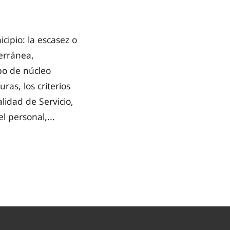
cipio: la escasez o
terránea,
ipo de núcleo
as, los criterios
lidad de Servicio,
l personal,...