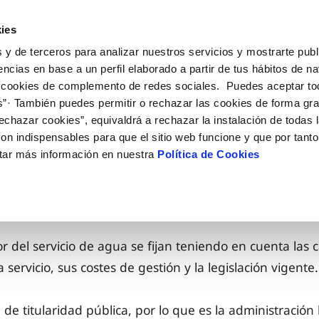
ES
CA
Actua
ies
 y de terceros para analizar nuestros servicios y mostrarte publ
Tu Servicio
Tu Agua
Conócenos
encias en base a un perfil elaborado a partir de tus hábitos de n
 cookies de complemento de redes sociales. Puedes aceptar to
s”· También puedes permitir o rechazar las cookies de forma gr
ÓN AL CLIENTE
AD
ROS COMPROMISOS
NTRATOS
COMPROMISO DE SERVICIO
CUIDADOS DEL AGUA
MODIFICACIÓN DE DAT
echazar cookies”, equivaldrá a rechazar la instalación de todas 
 de contacto
 calidad del agua
 personas
bio titular
Customer Counsel (Defensa de
Consejos de ahorro
Actualizar datos bancario
on indispensables para que el sitio web funcione y que por tant
cliente)
rtas
medio ambiente
a de suministro
Depósitos comunitarios
Actualizar datos de domici
tar más información en nuestra
Política de Cookies
Normativa del servicio
via
innovacion y digitalización
a suministro
Consejos para evitar averías e
Actualizar datos personal
Junta de Arbitraje
de helada
 obras y afectaciones
icitud acometida
Programa CONTIGO
ación de fuga interior
umentacion contratacion
r del servicio de agua se fijan teniendo en cuenta las c
 servicio, sus costes de gestión y la legislación vigente.
VER TODAS LAS GESTIONES
 de titularidad pública, por lo que es la administración 