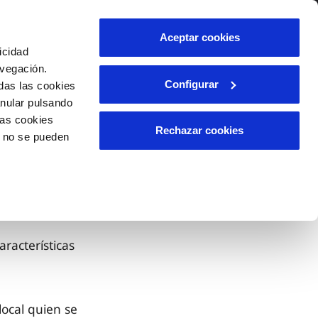
lidad
Ayuda
Contáctanos
Aceptar cookies
icidad
Área de clientes
avegación.
Configurar
das las cookies
anular pulsando
OS
TELELECTURA
INCIDENCIAS
las cookies
l
s
Comunica anomalías o posibles
Rechazar cookies
o no se pueden
fraudes
lio
Reclamaciones
n caso
es
aracterísticas
local quien se