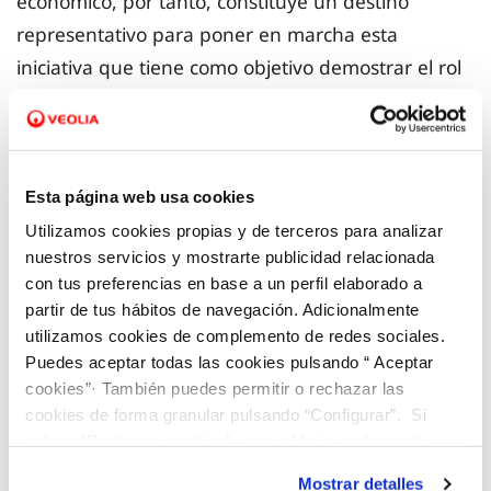
económico, por tanto, constituye un destino
representativo para poner en marcha esta
iniciativa que tiene como objetivo demostrar el rol
que juega la digitalización del ciclo del agua en la
promoción de un turismo sostenible, mediante el
desarrollo de herramientas y metodologías
enfocadas a fomentar la toma de decisiones a
Esta página web usa cookies
través de datos de medida inteligente del agua y
Utilizamos cookies propias y de terceros para analizar
nuestros servicios y mostrarte publicidad relacionada
de criterios de sostenibilidad. Para este caso, se
con tus preferencias en base a un perfil elaborado a
prevé una colaboración también de expertos del
partir de tus hábitos de navegación. Adicionalmente
grupo GLOWATER de la Universidad de las Islas
utilizamos cookies de complemento de redes sociales.
Baleares.
Puedes aceptar todas las cookies pulsando “ Aceptar
cookies”· También puedes permitir o rechazar las
cookies de forma granular pulsando “Configurar”. Si
El proyecto, que ha arrancado recientemente y se
pulsas “Rechazar cookies”, equivaldrá a rechazar la
llevará a cabo en un período de tres años, hasta
instalación de todas las cookies salvo las necesarias que
Mostrar detalles