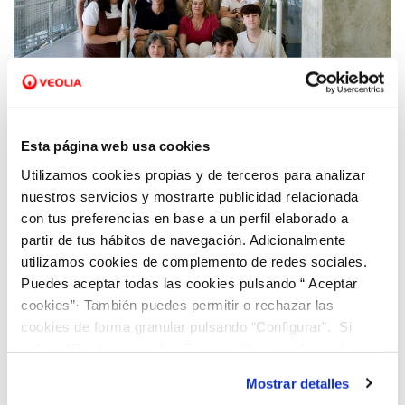
Esta página web usa cookies
26 MAY 2026
Utilizamos cookies propias y de terceros para analizar
Talento joven y análisis de datos para
nuestros servicios y mostrarte publicidad relacionada
revolucionar la gestión inteligente del agua
con tus preferencias en base a un perfil elaborado a
en las Islas Baleares
partir de tus hábitos de navegación. Adicionalmente
utilizamos cookies de complemento de redes sociales.
Puedes aceptar todas las cookies pulsando “ Aceptar
cookies”· También puedes permitir o rechazar las
cookies de forma granular pulsando “Configurar”. Si
pulsas “Rechazar cookies”, equivaldrá a rechazar la
instalación de todas las cookies salvo las necesarias que
Mostrar detalles
son indispensables para que el sitio web funcione y que