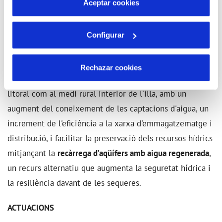
Aceptar cookies
per a fer proves) de la planta depuradora
. El projecte
també contempla el desenvolupament de plans
Configurar
directors, plans d'optimització energètica i la instal·lació
de plaques fotovoltaiques.
Rechazar cookies
e-AIGO també preveu millorar mancances tant al medi
litoral com al medi rural interior de l'illa, amb un
augment del coneixement de les captacions d'aigua, un
increment de l'eficiència a la xarxa d'emmagatzematge i
distribució, i facilitar la preservació dels recursos hídrics
mitjançant la
recàrrega d’aqüífers amb aigua regenerada
,
un recurs alternatiu que augmenta la seguretat hídrica i
la resiliència davant de les sequeres.
ACTUACIONS