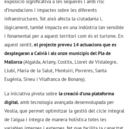
exposició significativa a les sequeres i amb risc
d’inundacions i impactes sobre les diferents
infraestructures. Tot això afecta la ciutadania i,
lògicament, també impacta en una indústria tan sensible
i fonamental per a aquest territori com és el turisme. En
aquest sentit,
el projecte preveu 14 actuacions que es
desplegaran a Calvià i als onze municipis del Pla de
Mallorca
(Algaida, Ariany, Costitx, Lloret de Vistalegre,
Llubí, Maria de la Salut, Montuïri, Porreres, Santa
Eugènia, Sineu i Vilafranca de Bonany).
La iniciativa pivota sobre
la creació d'una plataforma
digital
, amb tecnologia avançada desenvolupada per
Veolia, que permet optimitzar la gestió del cicle integral
de l'aigua i integra de manera holística totes les
variables internes i externes, fet que facilita la capacitat