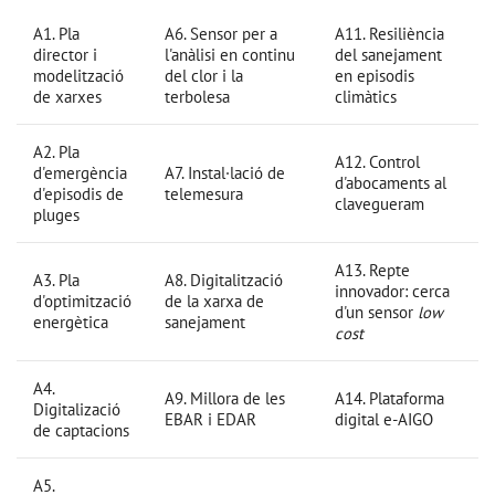
A1. Pla
A6. Sensor per a
A11. Resiliència
director i
l'anàlisi en continu
del sanejament
modelització
del clor i la
en episodis
de xarxes
terbolesa
climàtics
A2. Pla
A12. Control
d'emergència
A7. Instal·lació de
d'abocaments al
d'episodis de
telemesura
clavegueram
pluges
A13. Repte
A3. Pla
A8. Digitalització
innovador: cerca
d'optimització
de la xarxa de
d'un sensor
low
energètica
sanejament
cost
A4.
A9. Millora de les
A14. Plataforma
Digitalizació
EBAR i EDAR
digital e-AIGO
de captacions
A5.