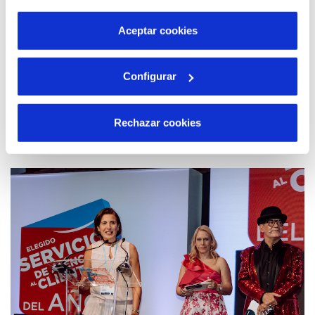
por tanto no se pueden desactivar. Puedes consultar
más información en nuestra
Política de Cookies
Aceptar cookies
Configurar
16 MAR 2023
La regeneración abre una nueva era para el
Rechazar cookies
agua