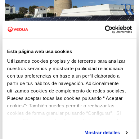
Esta página web usa cookies
30 SEP 2023
Utilizamos cookies propias y de terceros para analizar
Hidrobal recibe 7,5 millones de euros del
nuestros servicios y mostrarte publicidad relacionada
MITECO para transformar el ciclo urbano del
con tus preferencias en base a un perfil elaborado a
agua de Calvià y de 11 municipios del Pla de
partir de tus hábitos de navegación. Adicionalmente
Mallorca
utilizamos cookies de complemento de redes sociales.
Puedes aceptar todas las cookies pulsando “ Aceptar
cookies”· También puedes permitir o rechazar las
cookies de forma granular pulsando “Configurar”. Si
pulsas “Rechazar cookies”, equivaldrá a rechazar la
instalación de todas las cookies salvo las necesarias que
Mostrar detalles
son indispensables para que el sitio web funcione y que