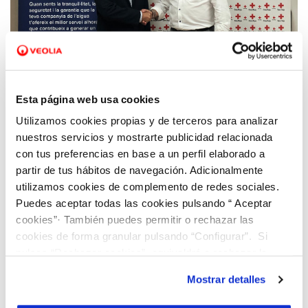
08 OCT 2019
Esta página web usa cookies
Nos aliamos con la Cruz Roja para fomentar
Utilizamos cookies propias y de terceros para analizar
la sostenibilidad medioambiental y social
nuestros servicios y mostrarte publicidad relacionada
con tus preferencias en base a un perfil elaborado a
partir de tus hábitos de navegación. Adicionalmente
utilizamos cookies de complemento de redes sociales.
Puedes aceptar todas las cookies pulsando “ Aceptar
cookies”· También puedes permitir o rechazar las
cookies de forma granular pulsando “Configurar”. Si
pulsas “Rechazar cookies”, equivaldrá a rechazar la
instalación de todas las cookies salvo las necesarias que
Mostrar detalles
son indispensables para que el sitio web funcione y que
por tanto no se pueden desactivar. Puedes consultar