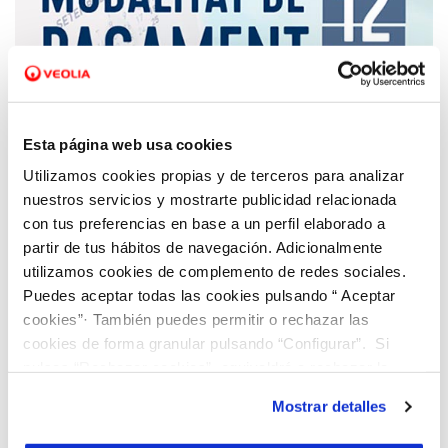
12 ABR 2017
Esta página web usa cookies
Cuota fija mensual para pagar el recibo del
Utilizamos cookies propias y de terceros para analizar
agua
nuestros servicios y mostrarte publicidad relacionada
con tus preferencias en base a un perfil elaborado a
partir de tus hábitos de navegación. Adicionalmente
utilizamos cookies de complemento de redes sociales.
Puedes aceptar todas las cookies pulsando “ Aceptar
cookies”· También puedes permitir o rechazar las
cookies de forma granular pulsando “Configurar”. Si
pulsas “Rechazar cookies”, equivaldrá a rechazar la
instalación de todas las cookies salvo las necesarias que
Mostrar detalles
son indispensables para que el sitio web funcione y que
por tanto no se pueden desactivar. Puedes consultar