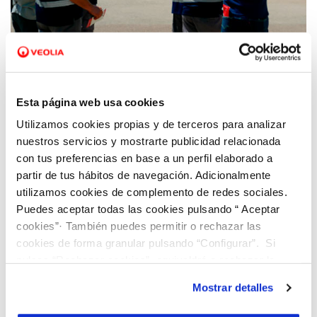
01 JUN 2018
Esta página web usa cookies
Lanzamos el programa ambiental de
Utilizamos cookies propias y de terceros para analizar
voluntariado BiObserva
nuestros servicios y mostrarte publicidad relacionada
con tus preferencias en base a un perfil elaborado a
partir de tus hábitos de navegación. Adicionalmente
utilizamos cookies de complemento de redes sociales.
Puedes aceptar todas las cookies pulsando “ Aceptar
cookies”· También puedes permitir o rechazar las
cookies de forma granular pulsando “Configurar”. Si
pulsas “Rechazar cookies”, equivaldrá a rechazar la
instalación de todas las cookies salvo las necesarias que
Mostrar detalles
son indispensables para que el sitio web funcione y que
por tanto no se pueden desactivar. Puedes consultar