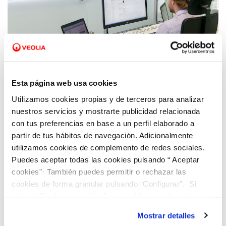
07 FEB 2023
Digitalización y adaptación al cambio
Esta página web usa cookies
climático: el proyecto estratégico para el
Utilizamos cookies propias y de terceros para analizar
ciclo urbano del agua de Calvià y 11
nuestros servicios y mostrarte publicidad relacionada
municipios del Pla de Mallorca
con tus preferencias en base a un perfil elaborado a
partir de tus hábitos de navegación. Adicionalmente
utilizamos cookies de complemento de redes sociales.
Puedes aceptar todas las cookies pulsando “ Aceptar
cookies”· También puedes permitir o rechazar las
cookies de forma granular pulsando “Configurar”. Si
pulsas “Rechazar cookies”, equivaldrá a rechazar la
instalación de todas las cookies salvo las necesarias que
Mostrar detalles
son indispensables para que el sitio web funcione y que