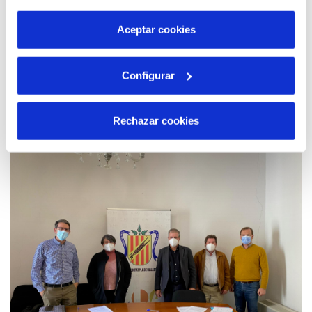
por tanto no se pueden desactivar. Puedes consultar
más información en nuestra
Política de Cookies
Aceptar cookies
16 MAR 2022
Configurar
Las aguas subterráneas, la clave invisible
frente al cambio climático
Rechazar cookies