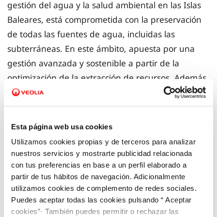
gestión del agua y la salud ambiental en las Islas
Baleares, está comprometida con la preservación
de todas las fuentes de agua, incluidas las
subterráneas. En este ámbito, apuesta por una
gestión avanzada y sostenible a partir de la
optimización de la extracción de recursos. Además,
supervisa el riesgo de sobreexplotación y
promueve la recarga artificial de los acuíferos, lo
que permite aliviar la presión sobre los
Esta página web usa cookies
ecosistemas hídricos.
Utilizamos cookies propias y de terceros para analizar
nuestros servicios y mostrarte publicidad relacionada
La dependencia de la lluvia y la presión a la que
con tus preferencias en base a un perfil elaborado a
partir de tus hábitos de navegación. Adicionalmente
están sometidas estas captaciones subterráneas
utilizamos cookies de complemento de redes sociales.
hace que los pozos requieran un seguimiento
Puedes aceptar todas las cookies pulsando “ Aceptar
continuo para su mantenimiento, rendimiento y
cookies”· También puedes permitir o rechazar las